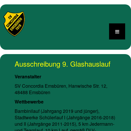
Ausschreibung 9. Glashauslauf
Veranstalter
SV Concordia Emsbüren, Hanwische Str. 12,
48488 Emsbüren
Wettbewerbe
Bambinilauf (Jahrgang 2019 und jünger),
Stadtwerke Schülerlauf I (Jahrgänge 2016-2018)
und II (Jahrgänge 2011-2015), 5 km Jedermann-
und Teamlauf, 10 km Lauf, gemäß DLV-