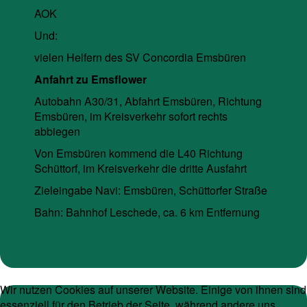
AOK
Und:
vielen Helfern des SV Concordia Emsbüren
Anfahrt zu Emsflower
Autobahn A30/31, Abfahrt Emsbüren, Richtung
Emsbüren, im Kreisverkehr sofort rechts
abbiegen
Von Emsbüren kommend die L40 Richtung
Schüttorf, im Kreisverkehr die dritte Ausfahrt
Zieleingabe Navi: Emsbüren, Schüttorfer Straße
Bahn: Bahnhof Leschede, ca. 6 km Entfernung
Wir nutzen Cookies auf unserer Website. Einige von ihnen sind
essenziell für den Betrieb der Seite, während andere uns