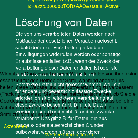
id=a2zt0000000TORzAAO&status=Active
.
Löschung von Daten
Die von uns verarbeiteten Daten werden nach
Maßgabe der gesetzlichen Vorgaben gelöscht,
sobald deren zur Verarbeitung erlaubten
Einwilligungen widerrufen werden oder sonstige
Erlaubnisse entfallen (z.B., wenn der Zweck der
Verarbeitung dieser Daten entfallen ist oder sie
Wir nutzen Cookies auf unserer Website. Einige von ihnen sind
für den Zweck nicht erforderlich sind).
essenziell für den Betrieb der Seite, während andere uns
Sofern die Daten nicht gelöscht werden, weil sie
helfen, diese Website und die Nutzererfahrung zu verbessern
für andere und gesetzlich zulässige Zwecke
(Tracking Cookies). Sie können selbst entscheiden, ob Sie die
erforderlich sind, wird deren Verarbeitung auf
Cookies zulassen möchten. Bitte beachten Sie, dass bei einer
diese Zwecke beschränkt. D.h., die Daten
Ablehnung womöglich nicht mehr alle Funktionalitäten der
werden gesperrt und nicht für andere Zwecke
Seite zur Verfügung stehen.
verarbeitet. Das gilt z.B. für Daten, die aus
handels- oder steuerrechtlichen Gründen
Akzeptieren
aufbewahrt werden müssen oder deren
Weitere Informationen